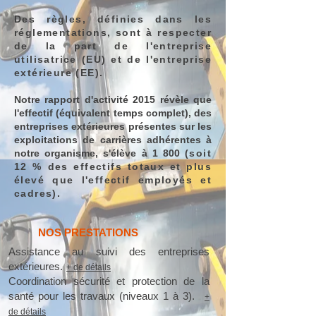
Des règles, définies dans les
réglementations, sont à respecter
de la part de l'entreprise
utilisatrice (EU) et de l'entreprise
extérieure (EE).
Notre rapport d'activité 2015 révèle que
l'effectif (équivalent temps complet), des
entreprises extérieures présentes sur les
exploitations de carrières adhérentes à
notre organisme, s'élève à 1 800
(soit
12 % des effectifs totaux et plus
élevé que l'effectif employés et
cadres).
NOS PRESTATIONS
Assistance au
suivi des entreprises
extérieures.
+ de détails
Coordination sécurité et protection de la
santé pour les travaux (niveaux 1 à 3).
+
de
détails